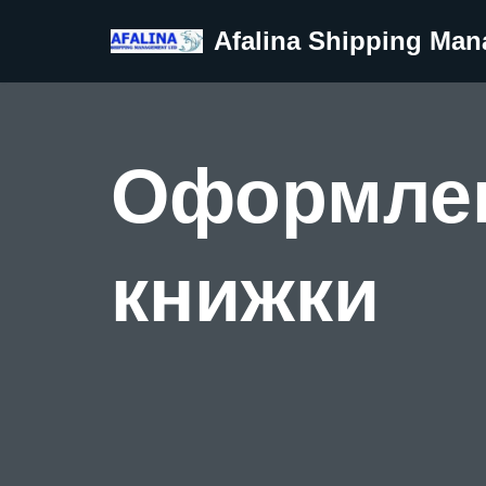
Afalina Shipping Ma
Перейти
к
содержимому
Оформлен
книжки